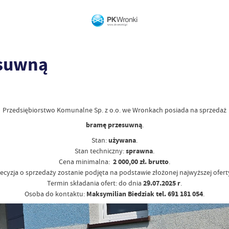
esuwną
Przedsiębiorstwo Komunalne Sp. z o.o. we Wronkach posiada na sprzedaż
bramę przesuwną
.
Stan:
używana
.
Stan techniczny:
sprawna
.
Cena minimalna:
2 000,00 zł. brutto
.
ecyzja o sprzedaży zostanie podjęta na podstawie złożonej najwyższej ofert
Termin składania ofert: do dnia
29.07.2025 r
.
Osoba do kontaktu:
Maksymilian Biedziak tel. 691 181 054
.