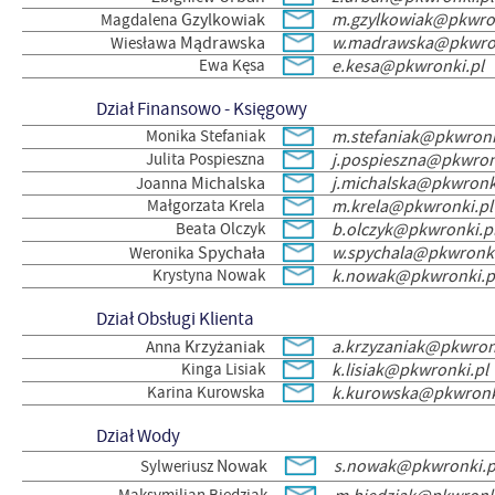
Gzylkowiak
m.gzylkowiak@pkwron
Magdalena
Mądrawska
w.madrawska@pkwron
Wiesława
Ewa Kęsa
e.kesa@pkwronki.pl
Dział Finansowo - Księgowy
Monika Stefaniak
m.stefaniak@pkwronk
Julita Pospieszna
j.pospieszna@pkwron
Michalska
j.michalska@pkwronk
Joanna
Małgorzata Krela
m.krela@pkwronki.pl
Beata Olczyk
b.olczyk@pkwronki.p
Spychała
w.spychala@pkwronki
Weronika
Krystyna Nowak
k.nowak@pkwronki.p
Dział Obsługi Klienta
Krzyżaniak
a.krzyzaniak@pkwron
Anna
Kinga Lisiak
k.lisiak@pkwronki.pl
Karina Kurowska
k.kurowska@pkwronk
Dział Wody
Nowak
s.nowak@pkwronki.p
Sylweriusz