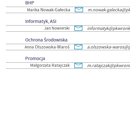
BHP
Nowak-Gałecka
m.nowak-galecka@pk
Marika
Informatyk, ASI
Jan Nowierski
informatyk@pkwronki
Ochrona Środowiska
Olszowska-Waroś
a.olszowska-waros@p
Anna
Promocja
Małgorzata Ratajczak
m.ratajczak@pkwronk