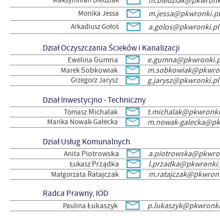
Maksymilian Biedziak
m.biedziak@pkwronki
Monika Jessa
m.jessa@pkwronki.pl
Arkadiusz Gołoś
a.golos@pkwronki.pl
Dział Oczyszczania Ścieków i Kanalizacji
Gumna
e.gumna@pkwronki.p
Ewelina
Sobkowiak
m.sobkowiak@pkwron
Marek
Grzegorz Jarysz
g.jarysz@pkwronki.pl
Dział Inwestycjno - Techniczny
Michalak
t.michalak@pkwronki
Tomasz
Marika Nowak-Gałecka
m.nowak-galecka@pk
Dział Usług Komunalnych
Piotrowska
a.piotrowska@pkwron
Anita
Prządka
l.przadka@pkwronki.
Łukasz
Ratajczak
m.ratajczak@pkwronk
Małgorzata
Radca Prawny, IOD
Łukaszyk
p.lukaszyk@pkwronki
Paulina