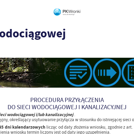
wodociągowej
PROCEDURA PRZYŁĄCZENIA
DO SIECI WODOCIĄGOWEJ I KANALIZACYJNEJ
eci wodociągowej i/lub kanalizacyjnej
.
ny, określający usytuowanie przyłącza w stosunku do istniejącej sieci or
45 dni kalendarzowych
licząc od daty złożenia wniosku, zgodnie z ar
nia wniosku termin liczony jest od daty jego uzupełnienia.