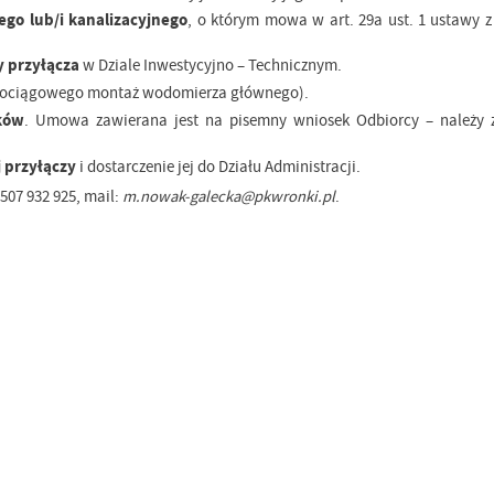
go lub/i kanalizacyjnego
, o którym mowa w art. 29a ust. 1 ustawy z
 przyłącza
w Dziale Inwestycyjno – Technicznym.
dociągowego montaż wodomierza głównego).
ków
. Umowa zawierana jest na pisemny wniosek Odbiorcy
–
należy 
 przyłączy
i dostarczenie jej do Działu Administracji.
507 932 925, mail:
m.nowak-galecka@pkwronki.pl
.